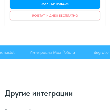
MAX - БИТРИКС24
ROISTAT 14 ДНЕЙ БЕСПЛАТНО
max roistat
Интеграция Max Ройстат
Integrat
Другие интеграции