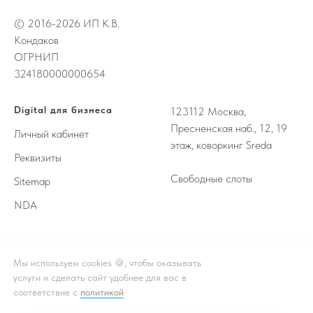
© 2016-2026 ИП К.В.
Кондаков
ОГРНИП
324180000000654
Digital для бизнеса
123112
Москва,
Пресненская наб., 12, 19
Личный кабинет
этаж, коворкинг Sreda
Реквизиты
Свободные слоты
Sitemap
NDA
Принимаем к оплате
Мы используем cookies 🍪, чтобы оказывать
услуги и сделать сайт удобнее для вас в
соответствие с
политикой
** - Принадлежат корпорации Meta, деятельность которой