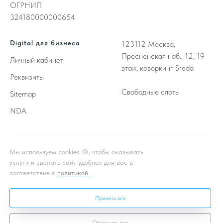
ОГРНИП
324180000000654
Digital для бизнеса
123112
Москва,
Пресненская наб., 12, 19
Личный кабинет
этаж, коворкинг Sreda
Реквизиты
Свободные слоты
Sitemap
NDA
Принимаем к оплате
Мы используем cookies 🍪, чтобы оказывать
услуги и сделать сайт удобнее для вас в
соответствие с
политикой
** - Принадлежат корпорации Meta, деятельность которой
признана в России экстремистской и запрещена
Принять все
* - Подробная информация об акции, условиях, подробности в
чате или личном кабинете
Отклонить все