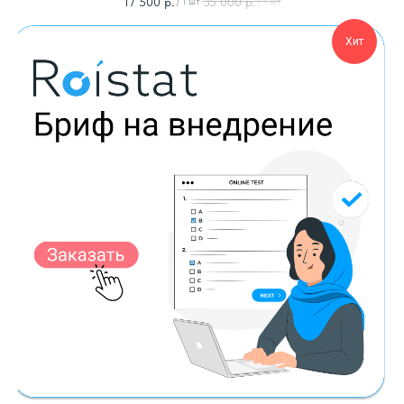
17 500
р.
35 000
р.
/
1 шт
/
1 шт
Хит