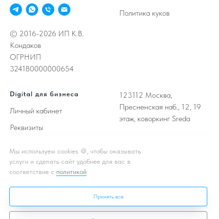
Политика куков
© 2016-2026 ИП К.В.
Кондаков
ОГРНИП
324180000000654
Digital для бизнеса
123112
Москва,
Пресненская наб., 12, 19
Личный кабинет
этаж, коворкинг Sreda
Реквизиты
Свободные слоты
Sitemap
Мы используем cookies 🍪, чтобы оказывать
NDA
услуги и сделать сайт удобнее для вас в
соответствие с
политикой
Принять все
Принимаем к оплате