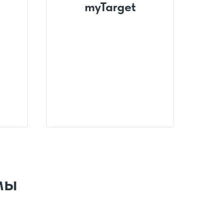
myTarget
мы