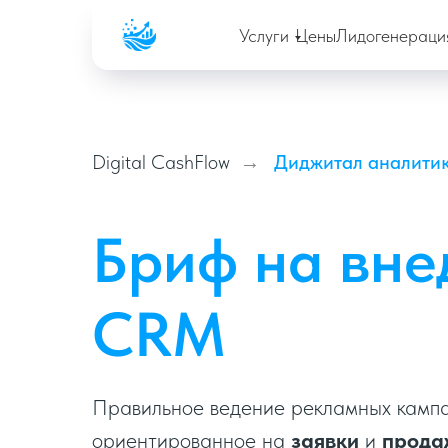
Company
Услуги
Цены
Лидогенераци
Digital CashFlow
Диджитал аналити
→
Бриф на вне
CRM
Правильное ведение рекламных кампа
ориентированное на
заявки
и
прода