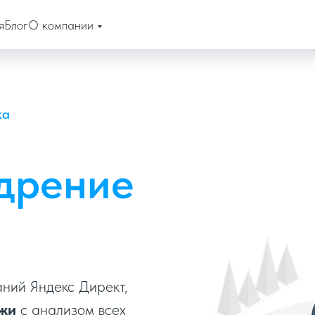
я
Блог
О компании
ка
дрение
ний Яндекс Директ,
жи
с анализом всех