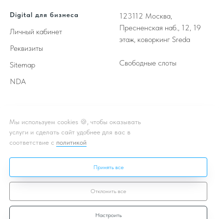
Digital для бизнеса
123112
Москва,
Пресненская наб., 12, 19
Личный кабинет
этаж, коворкинг Sreda
Реквизиты
Свободные слоты
Sitemap
NDA
Принимаем к оплате
Мы используем cookies 🍪, чтобы оказывать
услуги и сделать сайт удобнее для вас в
соответствие с
политикой
** - Принадлежат корпорации Meta, деятельность которой
признана в России экстремистской и запрещена
Принять все
* - Подробная информация об акции, условиях, подробности в
чате или личном кабинете
Отклонить все
Настроить