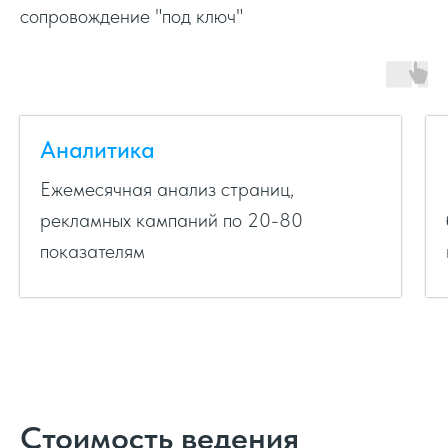
Создание подзаголовков
сопровождение "под ключ"
Создание текста объявлений
Оптимизация микроконверсий
Аналитика
Ежемесячная анализ страниц,
Корректировка бюджета
рекламных кампаний по 20-80
показателям
Оптимизация уточнений
Оптимизация по продажам*
Оплата за конверсии *
Стоимость ведения