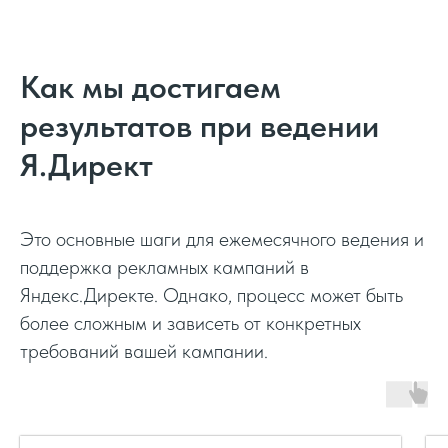
Оптимизация текста
Качество настройки
Как мы достигаем
Оптимизация быстрых ссылок
Гарантируем максимальное качество
результатов при ведении
настройки рекламных кампаний яндекс
Минусация ключевых слов
Я.Директ
директ
Оптимизация баннеров
ОТ 8.0
Это основные шаги для ежемесячного ведения и
поддержка рекламных кампаний в
Оптимизация операторов
Яндекс.Директе. Однако, процесс может быть
более сложным и зависеть от конкретных
требований вашей кампании.
Корректировка стратегии
Корректировка ставок