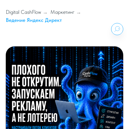
Digital CashFlow
Маркетинг
→
→
Ведение Яндекс Директ