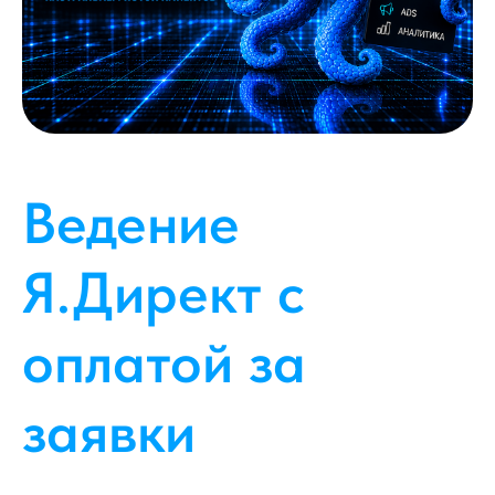
Ведение
Я.Директ с
оплатой за
заявки