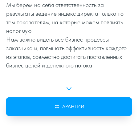
Мы берем на себя ответственность за
результаты ведение яндекс директа только по
Планирование бюджета
тем показателям, на которые можем повлиять
напрямую
Оптимизация стратегии
Нам важно видеть все бизнес процессы
заказчика и, повышать эффективность каждого
из этапов, совместно достигать поставленных
Оптимизация целей
бизнес целей и денежного потока
Оптимизаций конверсий
Анализ эффективности
ГАРАНТИИ
Оптимизация заголовков