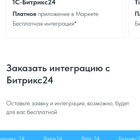
1C-Битрикс24
T
Платное
приложение в Маркете
П
Бесплатная интеграция*
Б
Заказать интеграцию с
Битрикс24
Оставьте заявку и интеграция, возможно, будет
для вас бесплатной
Битрикс 24
Bixtrix24
Bitrix 24
Битри