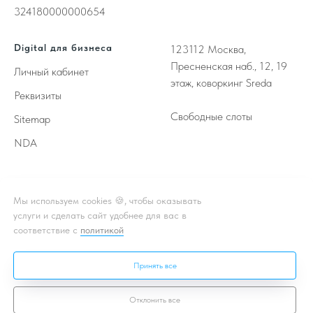
324180000000654
Digital для бизнеса
123112
Москва,
Пресненская наб., 12, 19
Личный кабинет
этаж, коворкинг Sreda
Реквизиты
Свободные слоты
Sitemap
NDA
Принимаем к оплате
Мы используем cookies 🍪, чтобы оказывать
услуги и сделать сайт удобнее для вас в
соответствие с
политикой
** - Принадлежат корпорации Meta, деятельность которой
признана в России экстремистской и запрещена
Принять все
* - Подробная информация об акции, условиях, подробности в
чате или личном кабинете
Отклонить все