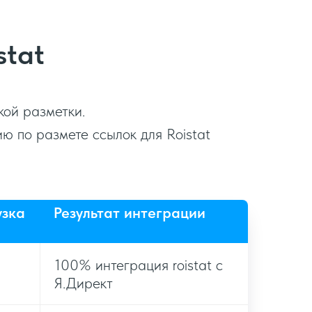
stat
кой разметки.
ю по размете ссылок для Roistat
узка
Результат интеграции
100% интеграция roistat c
Я.Директ