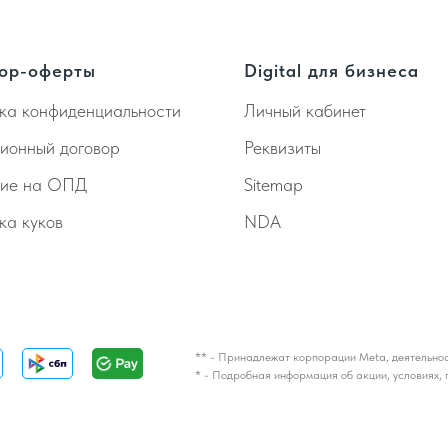
ор-оферты
Digital для бизнеса
ка конфиденциальности
Личный кабинет
ионный договор
Реквизиты
сие на ОПД
Sitemap
ка куков
NDA
** - Принадлежат корпорации Meta, деятельнос
* - Подробная информация об акции, условиях, 