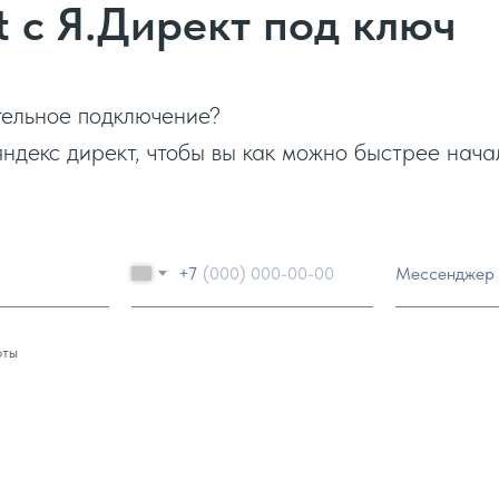
t с Я.Директ под ключ
тельное подключение?
яндекс директ, чтобы вы как можно быстрее нач
+7
рты