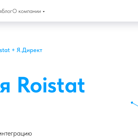
я
Блог
О компании
stat + Я.Директ
 Roistat
 интеграцию