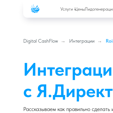
Company
Услуги
Цены
Лидогенераци
Digital CashFlow
Интеграции
Roi
→
→
Интеграция
с Я.Директ
Рассказываем как правильно сделать