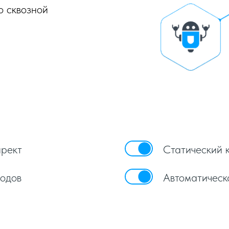
о сквозной
ирект
Статический к
ходов
Автоматическа