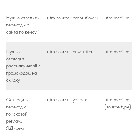
Нужно отледить
utm_source=cashruflow.ru
utm_medium=refe
переходы с
сайта по кейсу 1
Нужно
utm_source=newsletter
utm_medium=em
отследить
рассылку email с
промокодом на
скидку
Остледить
utm_source=yandex
utm_medium=
переход с
{source_type}
поисковой
рекламы
Я.Директ