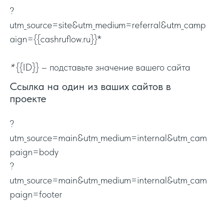
?
utm_source=site&utm_medium=referral&utm_camp
aign={{cashruflow.ru}}*
*
{{ID}} – подставьте значение вашего сайта
Ссылка на один из ваших сайтов в
проекте
?
utm_source=main&utm_medium=internal&utm_cam
paign=body
?
utm_source=main&utm_medium=internal&utm_cam
paign=footer