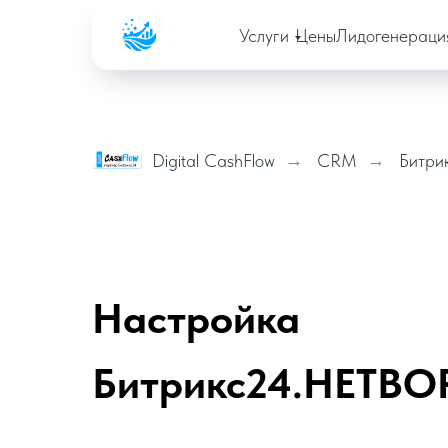
Company
Услуги
Цены
Лидогенераци
Digital CashFlow
→
CRM
→
Битри
Настройка
Битрикс24.НЕТВО