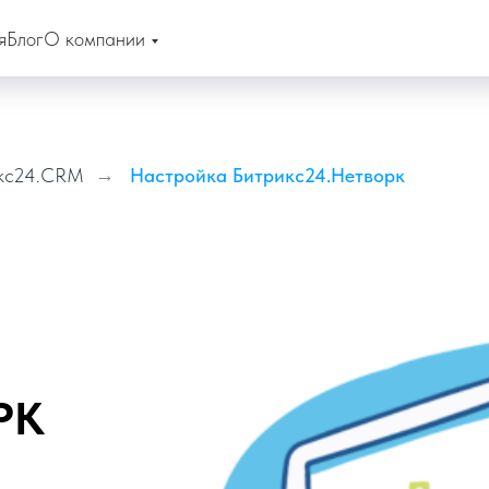
я
Блог
О компании
кс24.CRM
→
Настройка Битрикс24.Нетворк
РК