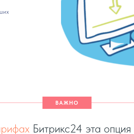
аших
ВАЖНО
арифах
Битрикс24 эта опция