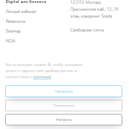
Digital для бизнеса
123112
Москва,
Пресненская наб., 12, 19
Личный кабинет
этаж, коворкинг Sreda
Реквизиты
Свободные слоты
Sitemap
NDA
Принимаем к оплате
Мы используем cookies 🍪, чтобы оказывать
услуги и сделать сайт удобнее для вас в
соответствие с
политикой
** - Принадлежат корпорации Meta, деятельность которой
признана в России экстремистской и запрещена
Принять все
* - Подробная информация об акции, условиях, подробности в
чате или личном кабинете
Отклонить все
Настроить