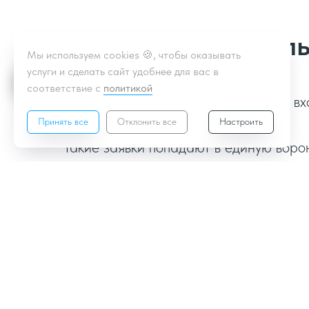
Преимущества ал
Мы используем cookies 🍪, чтобы оказывать
услуги и сделать сайт удобнее для вас в
соответствие с
политикой
ALFACRM автоматически собирает вход
электронная почта.
Принять все
Отклонить все
Настроить
Такие заявки попадают в единую воро
работы отдела продаж.
Какие интеграции 
Готовые интеграциb с более чем 30 с