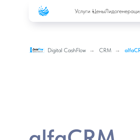
Company
Услуги
Цены
Лидогенераци
Digital CashFlow
→
CRM
→
alfaC
alfaCRM