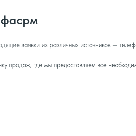
ьфасрм
ящие заявки из различных источников — телефо
нку продаж, где мы предоставляем все необход
есть в alfacrm
ервисами: IP телефония, рассылки SMS/мессендж