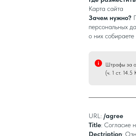
Карта сайта
Зачем нужно?
П
персональных да
о них собираете 
Штрафы за от
(ч. 1 ст. 14.
URL:
/agree
Title
: Согласие 
Dectription
: Оз