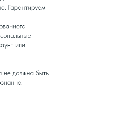
ью. Гарантируем
ованного
рсональные
каунт или
а не должна быть
ознанно.