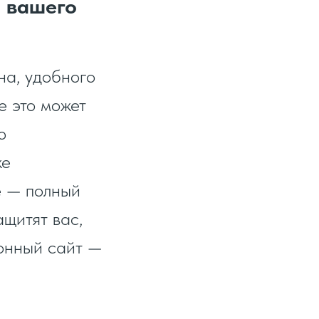
 вашего
на, удобного
е это может
ю
же
е — полный
ащитят вас,
конный сайт —