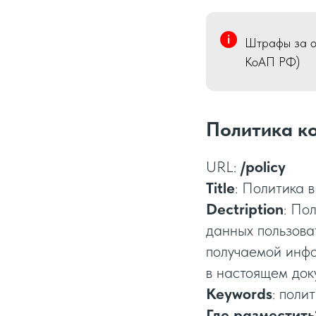
Штрафы за от
КоАП РФ)
Политика к
URL:
/policy
Title
: Политика 
Dectription
: По
данных пользова
получаемой инфо
в настоящем док
Keywords
: поли
Где разместить