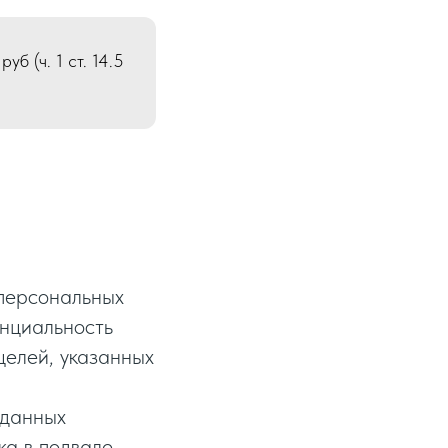
б (ч. 1 ст. 14.5
 персональных
енциальность
целей, указанных
 данных
а в подвале.