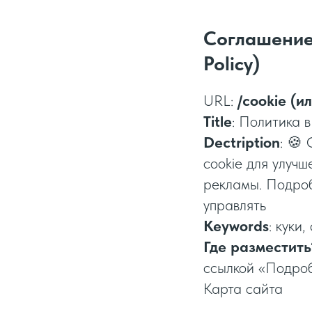
Соглашение 
Policy)
URL:
/сookie (ил
Title
: Политика в
Dectription
: 🍪
cookie для улуч
рекламы. Подроб
управлять
Keywords
: куки,
Где разместить
ссылкой «Подроб
Карта сайта