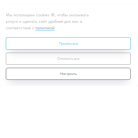
Мы используем cookies 🍪, чтобы оказывать
услуги и сделать сайт удобнее для вас в
соответствие с
политикой
Принять все
Отклонить все
Настроить
Договор-оферты
Политика
конфиденциальности
Лицензионный договор