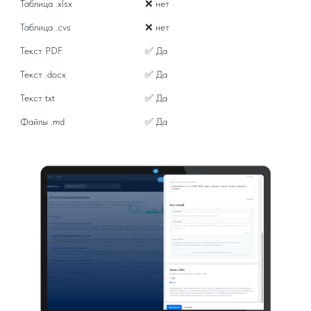
Таблица .xlsx
❌ нет
Таблица .cvs
❌ нет
Текст PDF
✅ Да
Текст .docx
✅ Да
Текст txt
✅ Да
Файлы .md
✅ Да