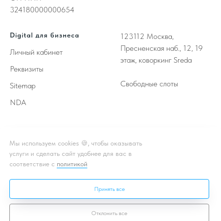
324180000000654
Digital для бизнеса
123112
Москва,
Пресненская наб., 12, 19
Личный кабинет
этаж, коворкинг Sreda
Реквизиты
Свободные слоты
Sitemap
NDA
Принимаем к оплате
Мы используем cookies 🍪, чтобы оказывать
услуги и сделать сайт удобнее для вас в
соответствие с
политикой
** - Принадлежат корпорации Meta, деятельность которой
признана в России экстремистской и запрещена
Принять все
* - Подробная информация об акции, условиях, подробности в
чате или личном кабинете
Отклонить все