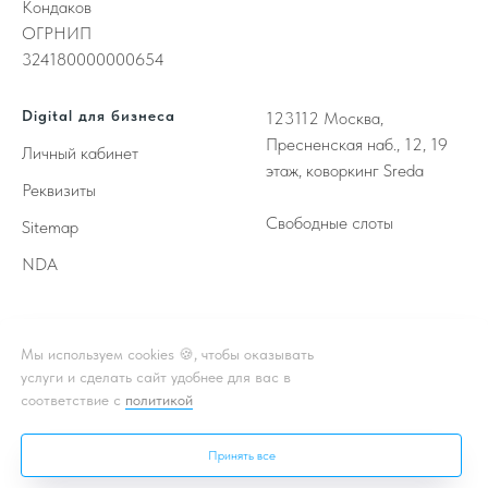
Кондаков
ОГРНИП
324180000000654
Digital для бизнеса
123112
Москва,
Пресненская наб., 12, 19
Личный кабинет
этаж, коворкинг Sreda
Реквизиты
Свободные слоты
Sitemap
NDA
Принимаем к оплате
Мы используем cookies 🍪, чтобы оказывать
услуги и сделать сайт удобнее для вас в
соответствие с
политикой
** - Принадлежат корпорации Meta, деятельность которой
признана в России экстремистской и запрещена
Принять все
* - Подробная информация об акции, условиях, подробности в
чате или личном кабинете