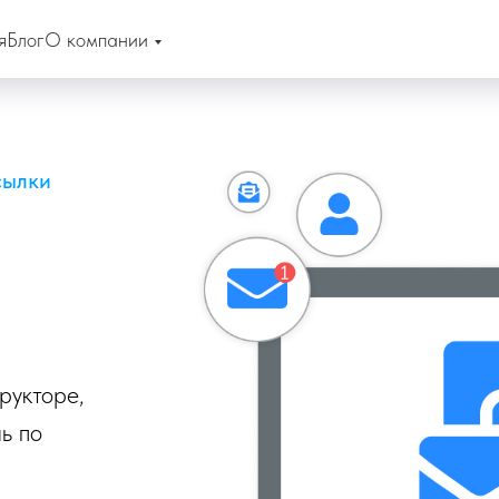
я
Блог
О компании
сылки
рукторе,
ь по