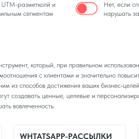
с UTM-разметколй и
Нет, если с
вильным сегментам
нарушать за
трумент, который, при правильном использовани
имоотношения с клиентами и значительно повыс
ним из способов достижения ваших бизнес-целей
гут создавать ценные, целевые и персонализир
шать вовлеченность
WHTATSAPP-РАССЫЛКИ