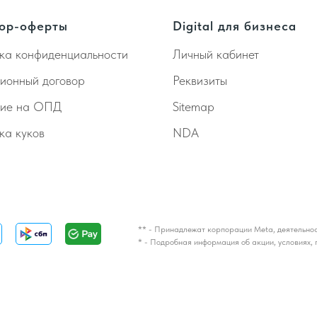
ор-оферты
Digital для бизнеса
ка конфиденциальности
Личный кабинет
ионный договор
Реквизиты
сие на ОПД
Sitemap
ка куков
NDA
** - Принадлежат корпорации Meta, деятельнос
* - Подробная информация об акции, условиях, 