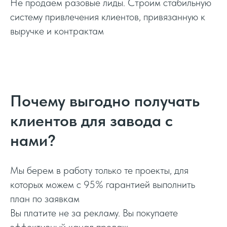
Не продаем разовые лиды. Строим стабильную
качественная заявка обходится заводу
систему привлечения клиентов, привязанную к
в
4000 - 7 000 р
. При среднем чеке завода
выручке и контрактам
на контракт от
1 до 8 миллионов рублей
—
это более чем адекватная и окупаемая
математика
Важно:
Нижняя планка стоимости лида не
Почему выгодно получать
падает с неба в первый день. Это результат 3–4
месяцев системной оптимизации кампаний
клиентов для завода с
и
100% вовлеченности руководства завода
в
нами?
процесс контроля качества.
Мы берем в работу только те проекты, для
которых можем с 95% гарантией выполнить
план по заявкам
Вы платите не за рекламу. Вы покупаете
эффективный канал продаж