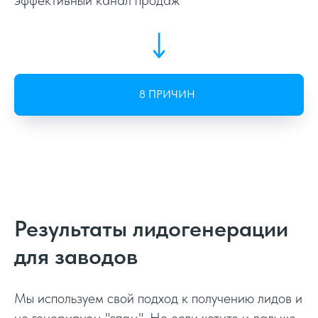
8 ПРИЧИН
Мы не обещаем того, что не можем
выполнить
Результаты лидогенерации
Мы не игнорируем и не теряемся
для заводов
Мы загружаем производственные
мощности новыми заказами
Мы используем свой подход к получению лидов и