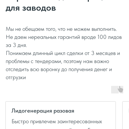
понимают процесс производства
для заводов
Мы работаем на совесть. Из-за NDA
Мы испол
мы не раскрываем наших клиентов и
белые и
точные цифры. Мы считаем: хорошие
Никаких
результаты вчера не дают никаких
собираю
гарантий брака сегодня. Заводы
ведома 
Мы не обещаем того, что не можем выполнить.
должны это понимать лучше нас
репутац
Не даем нереальных гарантий вроде 100 лидов
первом 
за 3 дня.
Понимаем длинный цикл сделки от 3 месяцев и
проблемы с тендерами, поэтому нам важно
отследить всю воронку до получения денег и
отгрузки
Лидогенерация разовая
Быстро привлечем заинтересованных