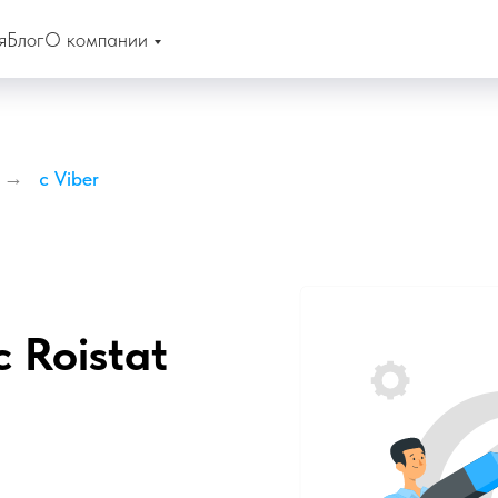
я
Блог
О компании
→
c Viber
 Roistat