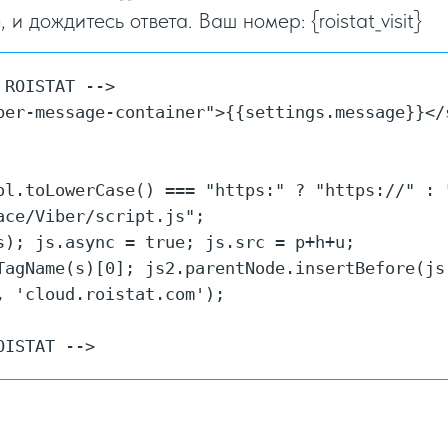
и дождитесь ответа. Ваш номер: {roistat_visit}
ROISTAT -->

ber-message-container">{{settings.message}}</s
ol.toLowerCase() === "https:" ? "https://" : "
ce/Viber/script.js";

s); js.async = true; js.src = p+h+u;

TagName(s)[0]; js2.parentNode.insertBefore(js,
 'cloud.roistat.com');

OISTAT -->