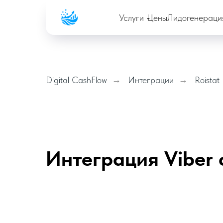
Company
Услуги
Цены
Лидогенераци
Digital CashFlow
→
Интеграции
→
Roistat
Интеграция Viber с