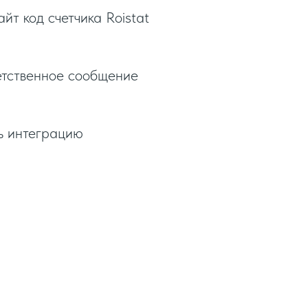
йт код счетчика Roistat
етственное сообщение
ь интеграцию