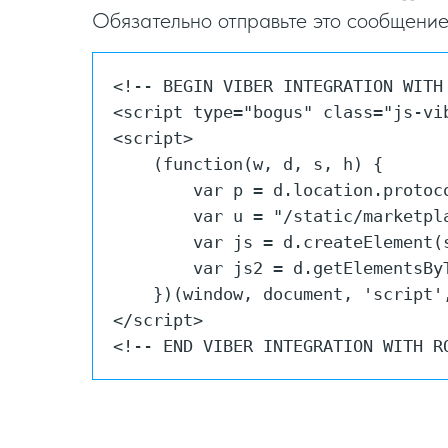
Обязательно отправьте это сообщение, 
<!-- BEGIN VIBER INTEGRATION WITH 
<script type="bogus" class="js-vi
<script>

    (function(w, d, s, h) {

        var p = d.location.protoc
        var u = "/static/marketpla
        var js = d.createElement(
        var js2 = d.getElementsBy
    })(window, document, 'script',
</script>

<!-- END VIBER INTEGRATION WITH R