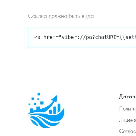
Ссылка должна быть вида
<a href="viber://pa?chatURI={{set
Догов
Полити
Лиценз
Согла