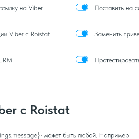
сылку на Viber
Поставить на са
и Viber c Roistat
Заменить прив
 CRM
Протестироват
er с Roistat
ttings.message}} может быть любой. Например