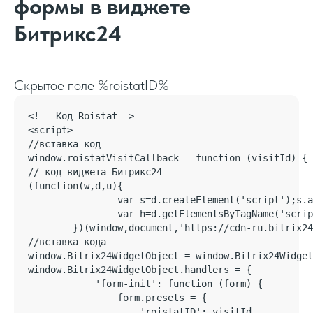
формы в виджете
Битрикс24
Скрытое поле %roistatID%
<!-- Код Roistat-->

<script>

//вставка код

window.roistatVisitCallback = function (visitId) {

// код виджета Битрикс24

(function(w,d,u){

                var s=d.createElement('script');s.a
                var h=d.getElementsByTagName('scrip
        })(window,document,'https://cdn-ru.bitrix24
//вставка кода 

window.Bitrix24WidgetObject = window.Bitrix24Widget
window.Bitrix24WidgetObject.handlers = {

            'form-init': function (form) {

                form.presets = {

                    'roistatID': visitId
