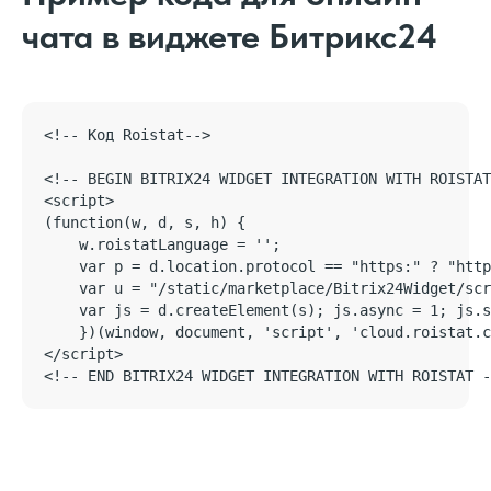
чата в виджете Битрикс24
<!-- Код Roistat-->

<!-- BEGIN BITRIX24 WIDGET INTEGRATION WITH ROISTAT
<script>

(function(w, d, s, h) {

    w.roistatLanguage = '';

    var p = d.location.protocol == "https:" ? "http
    var u = "/static/marketplace/Bitrix24Widget/scr
    var js = d.createElement(s); js.async = 1; js.s
    })(window, document, 'script', 'cloud.roistat.c
</script>

<!-- END BITRIX24 WIDGET INTEGRATION WITH ROISTAT -