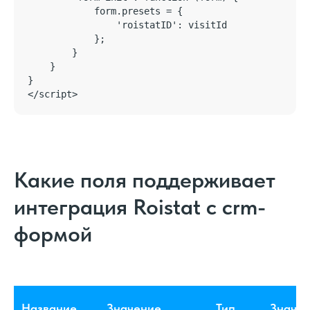
            form.presets = {

                'roistatID': visitId

            };

        }

    }

}

</script>
Какие поля поддерживает
интеграция Roistat с crm-
формой
Название
Значение
Тип
Значен