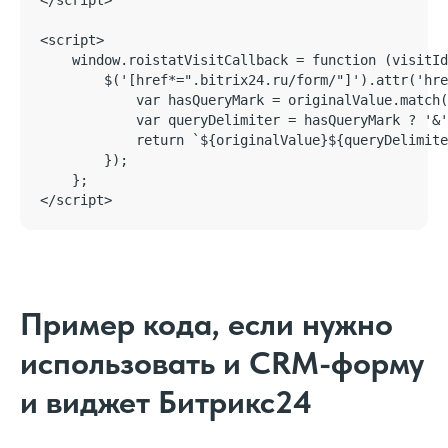
</script>   

<script>

    window.roistatVisitCallback = function (visitId
        $('[href*=".bitrix24.ru/form/"]').attr('hre
            var hasQueryMark = originalValue.match(
            var queryDelimiter = hasQueryMark ? '&'
            return `${originalValue}${queryDelimite
        });

    };

</script>
Пример кода, если нужно
использовать и CRM-форму
и виджет Битрикс24