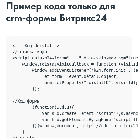
Пример кода только для
crm-формы Битрикс24
<!-- Код Roistat-->

//вставка кода

<script data-b24-form="...." data-skip-moving="true
    window.roistatVisitCallback = function (visitId
        window.addEventListener('b24:form:init', (e
            let form = event.detail.object;

            form.setProperty("roistatID", visitId);

        });

//Код формы

        (function(w,d,u){

            var s=d.createElement('script');s.async
            var h=d.getElementsByTagName('script')[
        })(window,document,'https://cdn-ru.bitrix24
    };
