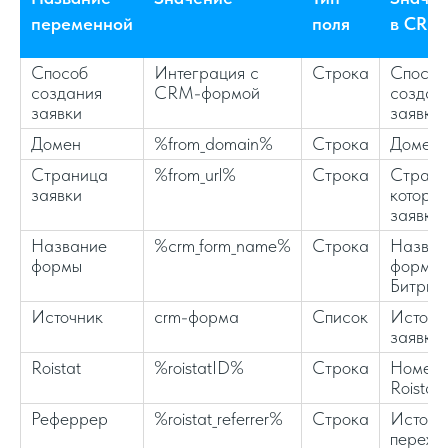
переменной
поля
в CRM
Способ
Интеграция с
Строка
Способ
создания
CRM-формой
создан
заявки
заявки
Домен
%from_domain%
Строка
Домен 
Страница
%from_url%
Строка
Страни
заявки
которо
заявка
Название
%crm_form_name%
Строка
Назван
формы
формы
Битрик
Источник
crm-форма
Список
Источн
заявки
Roistat
%roistatID%
Строка
Номер 
Roistat
Реферрер
%roistat_referrer%
Строка
Источн
перехо