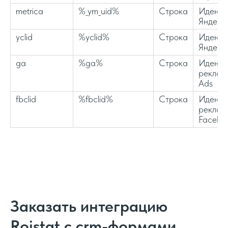
metrica
%_ym_uid%
Строка
Иденти
Яндекс
yclid
%yclid%
Строка
Иденти
Яндекс
ga
%ga%
Строка
Иденти
реклам
Ads
fbclid
%fbclid%
Строка
Иденти
реклам
Facebo
Заказать интеграцию
Roistat с crm-формами