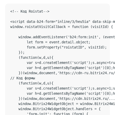
<!-- Код Roistat-->

<script data-b24-form="inline/3/heu5ia" data-skip-m
window.roistatVisitCallback = function (visitId) {

    window.addEventListener('b24:form:init', (event
        let form = event.detail.object;

        form.setProperty("roistatID", visitId);

    });

    (function(w,d,u){

        var s=d.createElement('script');s.async=tru
        var h=d.getElementsByTagName('script')[0];h
    })(window,document,'https://cdn-ru.bitrix24.ru/
// Код формы 

    (function(w,d,u){

        var s=d.createElement('script');s.async=1;s
        var h=d.getElementsByTagName('script')[0];h
    })(window,document,'https://cdn.bitrix24.ru/...
    window.Bitrix24WidgetObject = window.Bitrix24Wi
    window.Bitrix24WidgetObject.handlers = {

        'form-init': function (form) {
