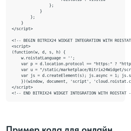
                };

            }

        };

    }

</script>

<!-- BEGIN BITRIX24 WIDGET INTEGRATION WITH ROISTAT
<script>

(function(w, d, s, h) {

    w.roistatLanguage = '';

    var p = d.location.protocol == "https:" ? "http
    var u = "/static/marketplace/Bitrix24Widget/scr
    var js = d.createElement(s); js.async = 1; js.s
    })(window, document, 'script', 'cloud.roistat.c
</script>

<!-- END BITRIX24 WIDGET INTEGRATION WITH ROISTAT -
Пример кода для онлайн