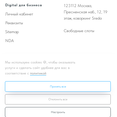
Digital для бизнеса
123112
Москва,
Пресненская наб., 12, 19
Личный кабинет
этаж, коворкинг Sreda
Реквизиты
Свободные слоты
Sitemap
NDA
Принимаем к оплате
Мы используем cookies 🍪, чтобы оказывать
услуги и сделать сайт удобнее для вас в
соответствие с
политикой
** - Принадлежат корпорации Meta, деятельность которой
признана в России экстремистской и запрещена
Принять все
* - Подробная информация об акции, условиях, подробности в
чате или личном кабинете
Отклонить все
Настроить