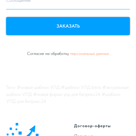
Сообщение
ЗАКАЗАТЬ
Согласие на обработку
персональных данных
Теги: #новый шаблон УПД #шаблон УПД bitrix #актуальный
шаблон УПД #новая форма упд для битрикс24 #шаблон
УПД для битрикс24
Договор-оферты