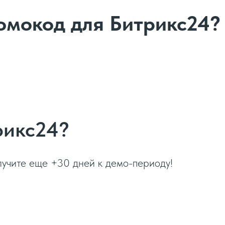
омокод для Битрикс24?
рикс24?
лучите еще +30 дней к демо-периоду!