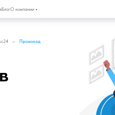
я
Блог
О компании
кс24
→
Промокод
в