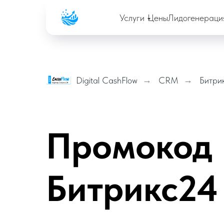
Company
Услуги
Цены
Лидогенераци
Digital CashFlow
→
CRM
→
Битри
Промокод 
Битрикс24