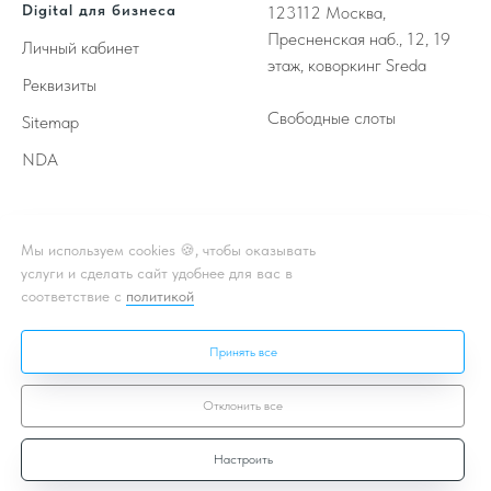
Digital для бизнеса
123112
Москва,
Пресненская наб., 12, 19
Личный кабинет
этаж, коворкинг Sreda
Реквизиты
Свободные слоты
Sitemap
NDA
Принимаем к оплате
Мы используем cookies 🍪, чтобы оказывать
услуги и сделать сайт удобнее для вас в
соответствие с
политикой
** - Принадлежат корпорации Meta, деятельность которой
признана в России экстремистской и запрещена
Принять все
* - Подробная информация об акции, условиях, подробности в
чате или личном кабинете
Отклонить все
Настроить