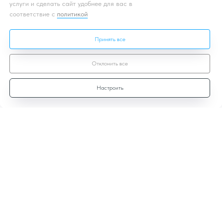
услуги и сделать сайт удобнее для вас в
соответствие с
политикой
Принять все
Отклонить все
Настроить
Договор-оферты
Политика
конфиденциальности
Лицензионный договор
Согласие на ОПД
Политика куков