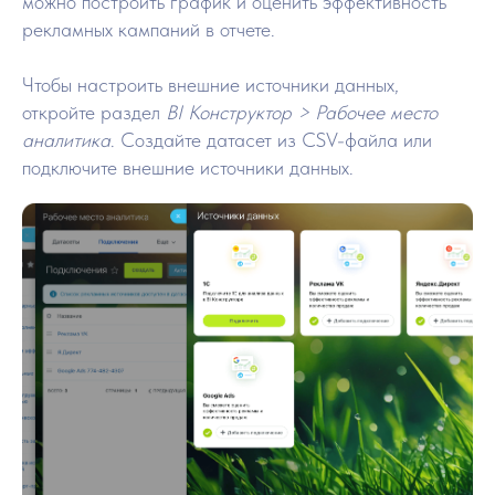
можно построить график и оценить эффективность
рекламных кампаний в отчете.
Чтобы настроить внешние источники данных,
откройте раздел
BI Конструктор > Рабочее место
аналитика
. Создайте датасет из CSV-файла или
подключите внешние источники данных.