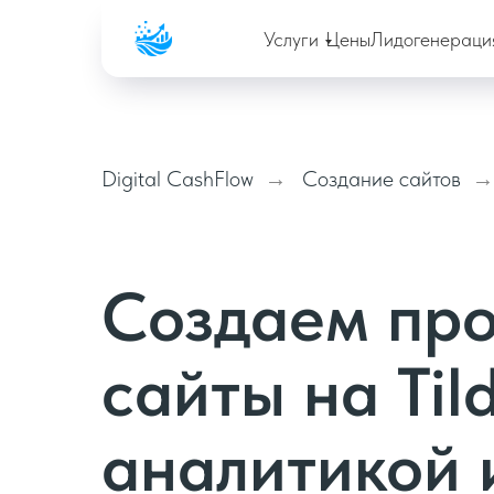
Company
Услуги
Цены
Лидогенераци
Digital CashFlow
Создание сайтов
→
→
Создаем пр
сайты на Til
аналитикой 