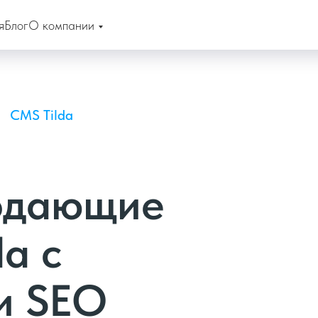
я
Блог
О компании
CMS Tilda
одающие
da с
и SEO