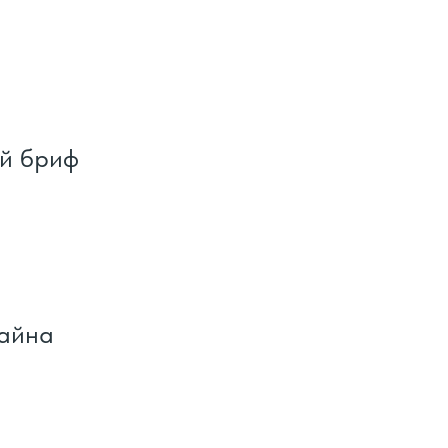
й бриф
зайна