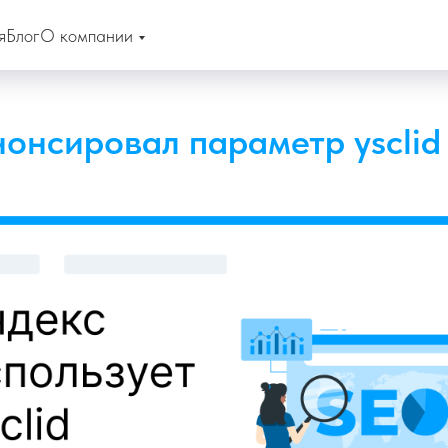
я
Блог
О компании
нонсировал параметр ysclid