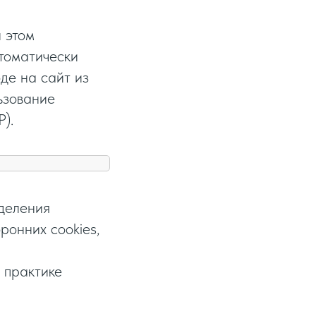
 этом
втоматически
де на сайт из
ьзование
P).
еделения
ронних cookies,
 практике