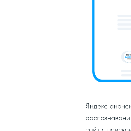
Яндекс анонси
распознавания
сайт с поиско