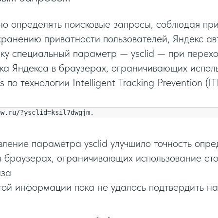
но определять поисковые запросы, соблюдая при
хранению приватности пользователей, Яндекс а
лку специальный параметр — ysclid — при перехо
ска Яндекса в браузерах, ограничивающих испол
 по технологии Intelligent Tracking Prevention (IT
ow.ru/?ysclid=ksil7dwgjm.
вление параметра ysclid улучшило точность опр
в браузерах, ограничивающих использование сто
аза
той информации пока не удалось подтвердить на