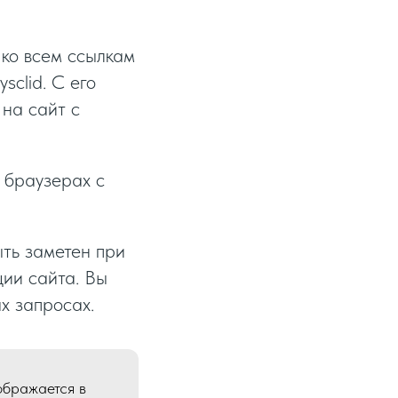
 ко всем ссылкам
sclid. С его
на сайт с
в браузерах с
ыть заметен при
ции сайта. Вы
х запросах.
ображается в