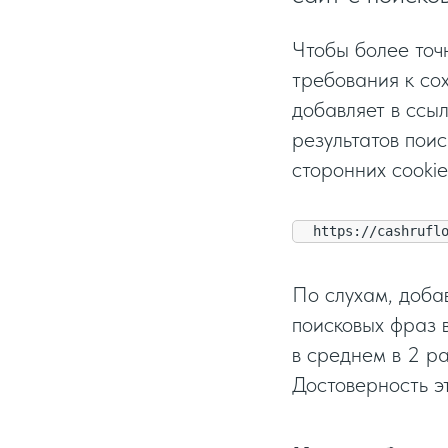
Чтобы более точ
требования к со
добавляет в ссы
результатов пои
сторонних cookies
https://cashrufl
По слухам, доба
поисковых фраз 
в среднем в 2 р
Достоверность э