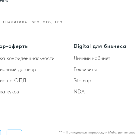
Flow
АНАЛИТИКА
SEO, GEO, AEO
ор-оферты
Digital для бизнеса
ка конфиденциальности
Личный кабинет
ионный договор
Реквизиты
сие на ОПД
Sitemap
ка куков
NDA
** - Принадлежат корпорации Meta, деятельнос