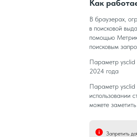
Как работае
В браузерах, ог
в поисковой выд
помощью Метрика
поисковым запро
Параметр ysclid
2024 года
Параметр ysclid
использовании с
можете заметить
Запретить до