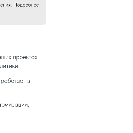
чения. Подробнее
аших проектах
литики.
 работает в
томизации,