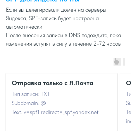
Если вы делегировали домен на серверы
Яндекса, SPF-запись будет настроена
автоматически
После внесения записи в DNS подождите, пока
изменения вступят в силу в течение 2-72 часов
Отправка только с Я.Почта
О
Тип записи: TXT
Т
Subdomain: @
S
Text: v=spf1 redirect=_spf.yandex.net
Te
in