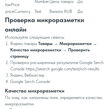
Number
Цена товара
Да
lowPrice
priceCurrency
Text
Валюта RUB
Да
Проверка микроразметки
онлайн
Используйте следующие севисы
Яндекс.товары
Товары
→
Микроразметка
→
Качество микроразметки
→
Проверить
страницу
Проверка расширенных результатов Google Serch
Console https://search.google.com/test/rich-results
Яндекс.Вебмастер
Google Serch Console
Качество микроразметки
По тому, как заполнены поля, определяется качество
микроразметки: