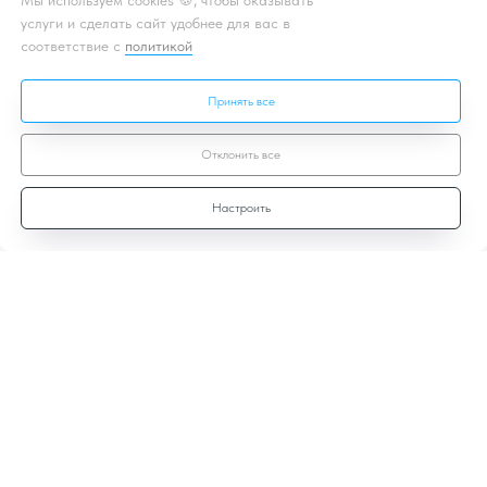
Мы используем cookies 🍪, чтобы оказывать
услуги и сделать сайт удобнее для вас в
соответствие с
политикой
Принять все
Отклонить все
Настроить
Договор-оферты
Политика
конфиденциальности
Лицензионный договор
Согласие на ОПД