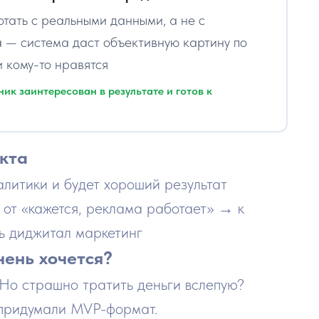
ботать с реальными данными, а не с
 — система даст объективную картину по
и кому-то нравятся
ик заинтересован в результате и готов к
нкта
алитики и будет хороший результат
 от «кажется, реклама работает» → к
ь диджитал маркетинг
чень хочется?
 Но страшно тратить деньги вслепую?
 придумали MVP-формат.