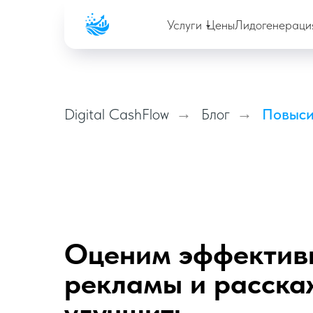
Company
Услуги
Цены
Лидогенераци
Digital CashFlow
→
Блог
→
Повыси
Оценим эффектив
рекламы и расскаж
улучшить