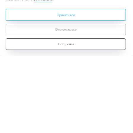
Принять все
Отклонить все
Настроить
Договор-оферты
Политика
конфиденциальности
Лицензионный договор
Согласие на ОПД
Политика куков