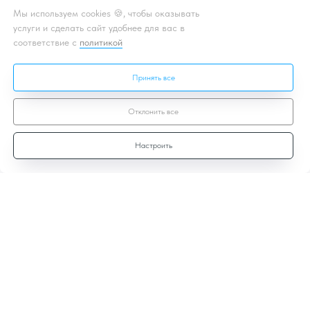
Мы используем cookies 🍪, чтобы оказывать
услуги и сделать сайт удобнее для вас в
соответствие с
политикой
Принять все
Отклонить все
Настроить
Договор-оферты
Политика
конфиденциальности
Лицензионный договор
Согласие на ОПД