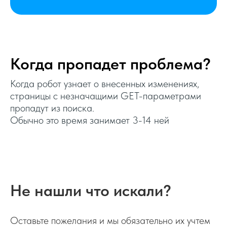
Очистка от параметров SEO
Яндекс
Очистка от параметров
Когда пропадет проблема?
Яндекс.Директ
Когда робот узнает о внесенных изменениях,
страницы с незначащими GET-параметрами
Очистка от get-параметров
пропадут из поиска.
Телеграм
Обычно это время занимает 3-14 ней
Очистка от get-парметров SEO
Rambler
Не нашли что искали?
Очистка от get-параметров
платежных систем
Оставьте пожелания и мы обязательно их учтем