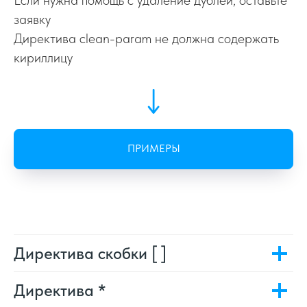
заявку
Директива clean-param не должна содержать
кириллицу
ПРИМЕРЫ
Очистка get параметров в
robots.txt для сайта на Tilda
Директива скобки [ ]
Пример очистить param в
Директива *
robots.txt для HTML сайта