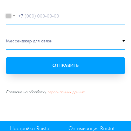
+7
ОТПРАВИТЬ
Согласие на обработку
персональных данных
t
Настройка Roistat
Оптимизация Roistat