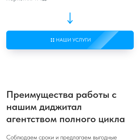
НАШИ УСЛУГИ
Сквозная аналитика
Поможем автоматизировать маркетинг,
отчетность и снизить расходы на рекламу
Преимущества работы с
нашим диджитал
ROI + 700%
агентством полного цикла
Соблюдаем сроки и предлагаем выгодные