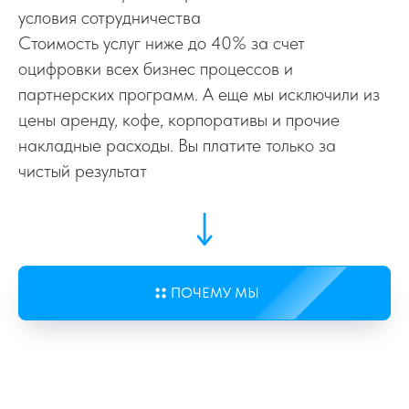
Интеграции
условия сотрудничества
Стоимость услуг ниже до 40% за счет
Готовые интеграция с более чем 50
оцифровки всех бизнес процессов и
сервисами, разработка интеграций
партнерских программ. А еще мы исключили из
цены аренду, кофе, корпоративы и прочие
ЗАКАЗАТЬ ИНТЕГРАЦИЮ
накладные расходы. Вы платите только за
чистый результат
Лидогенерация
Создаем поток качественных лидов по
минимальной цене с оплатой за заявки
ПОЧЕМУ МЫ
ПОЛУЧИТЬ ЛИДЫ
"Одно окно"