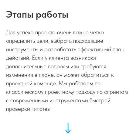
Вам не нужно общаться с десятью разными
специалистами. Проджект-менеджер берет
Этапы работы
Настройка рекламы
на себя координацию, а вы получаете
Привлекаем больше трафика и заявок на
готовый результат
Для успеха проекта очень важно четко
свой сайт с помощью контекстной рекламы
определить цели, выбрать подходящие
инструменты и разработать эффективный план
УВЕЛИЧИТЬ ПРОДАЖИ
действий. Если у клиента возникают
Точная стоимость
дополнительные вопросы или требуются
Стоимость и объем услуг известны "на
изменения в плане, он может обратиться к
берегу" до оплаты. Вы можете быть уверены,
проектной команде. Мы работаем по
Внедрение CRM
что ценник не увеличится х2 в процессе
классическому проектному подходу по спринтам
Внедряем CRM для повышение количества
с современными инструментами быстрой
работы
и продаж и среднего чека
проверки гипотез
ВЫБРАТЬ CRM
Адекватная цена