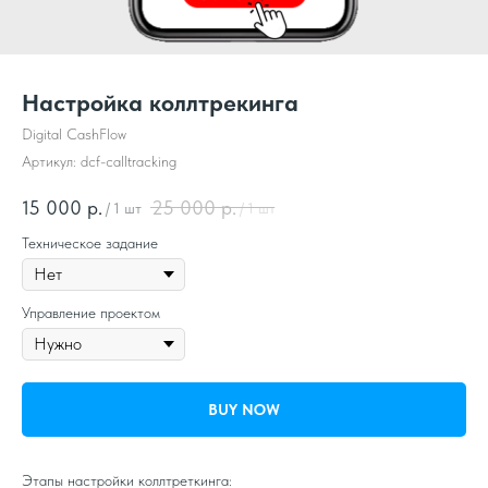
Настройка коллтрекинга
Digital CashFlow
Артикул:
dcf-calltracking
15 000
р.
25 000
р.
/
1 шт
/
1 шт
Техническое задание
Управление проектом
BUY NOW
Этапы настройки коллтреткинга: