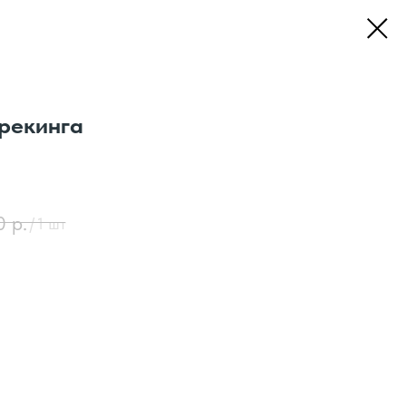
рекинга
0
р.
/
1 шт