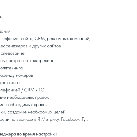
а:
дания
елефонии, сайта, CRM, рекламных кампаний,
мессенджеров и других сайтов
сследование
ных затрат на коллтрекинг
коллтекинга
 аренду номеров
тректинга
елефонией / CRM / 1C
ние необходимых правок
ие наобходимых правок
ки, создание необхоомых целей
сий по звонкам в Я.Метрику, Facebook, Гугл
еджера во время настройки