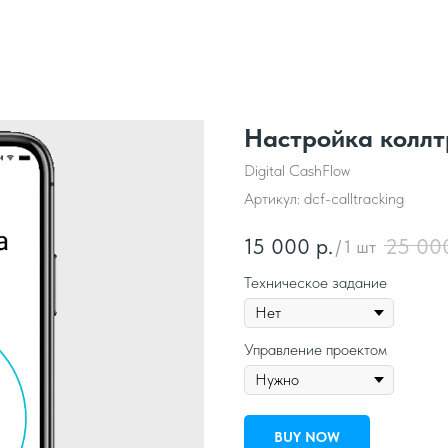
Настройка коллт
Digital CashFlow
Артикул:
dcf-calltracking
15 000
р.
25 00
/
1 шт
Техническое задание
Управление проектом
BUY NOW