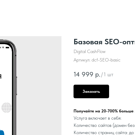
Базовая SEO-опт
Digital CashFlow
Артикул:
dcf-SEO-basic
14 999
р.
/
1 шт
Заказать
Получайте на 20-700% больше 
Услуга включает в себя:
Количество сайтов (домен без
Количество страниц сайта: до