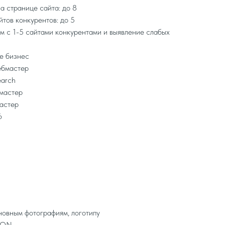
а странице сайта: до 8
тов конкурентов: до 5
м с 1-5 сайтами конкурентами и выявление слабых
e бизнес
ебмастер
earch
мастер
мастер
6
новным фотографиям, логотипу
JSON