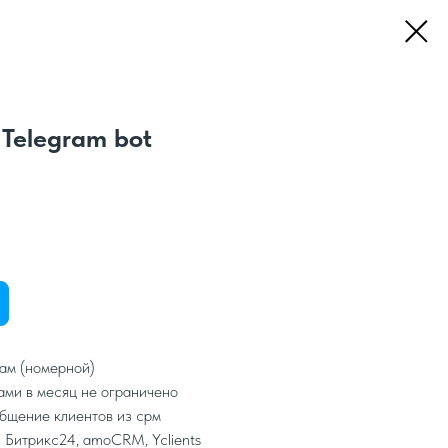
Telegram bot
ам (номерной)
ами в месяц не ограничено
общение клиентов из срм
 Битрикс24, amoCRM, Yclients