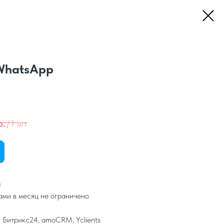
WhatsApp
р.
/
1 шт
п
ами в месяц не ограничено
 Битрикс24, amoCRM, Yclients