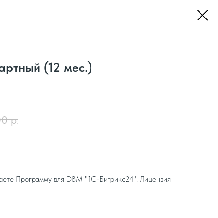
ртный (12 мес.)
00
р.
таете Программу для ЭВМ "1С-Битрикс24". Лицензия