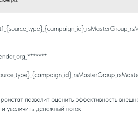
t1_{source_type}_{campaign_id}_rsMasterGroup_rs
ndor_org_*******
{source_type}_{campaign_id}_rsMasterGroup_rsMast
 роистат позволит оценить эффективность внеш
 и увеличить денежный поток