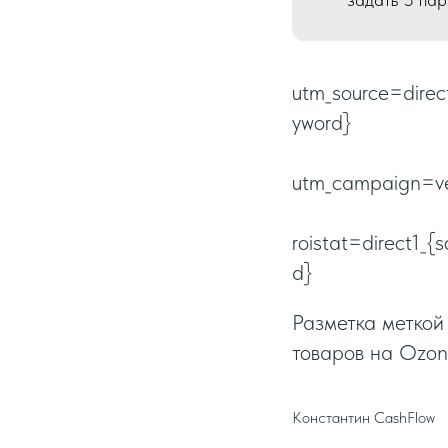
utm_source=direc
yword}
utm_campaign=ve
roistat=direct1_
d}
Разметка меткой
товаров на Ozon
Константин CashFlow