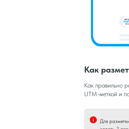
Как размет
Как правильно р
UTM-меткой и па
Для разметки
задать 3 па