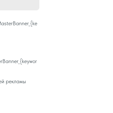
MasterBanner_{ke
erBanner_{keywor
ней рекламы