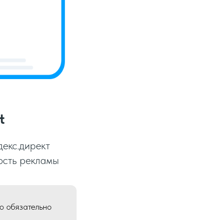
t
декс.директ
ость рекламы
о обязательно