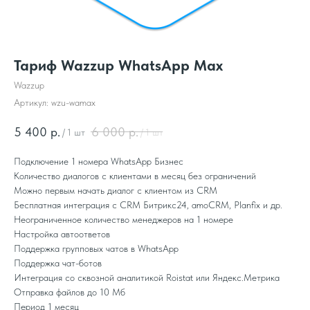
Тариф Wazzup WhatsApp Max
Wazzup
Артикул:
wzu-wamax
5 400
р.
6 000
р.
/
1 шт
/
1 шт
Подключение 1 номера WhatsApp Бизнес
Количество диалогов с клиентами в месяц без ограничений
Можно первым начать диалог с клиентом из CRM
Бесплатная интеграция с CRM Битрикс24, amoCRM, Planfix и др.
Неограниченное количество менеджеров на 1 номере
Настройка автоответов
Поддержка групповых чатов в WhatsApp
Поддержка чат-ботов
Интеграция со сквозной аналитикой Roistat или Яндекс.Метрика
Отправка файлов до 10 Мб
Период 1 месяц