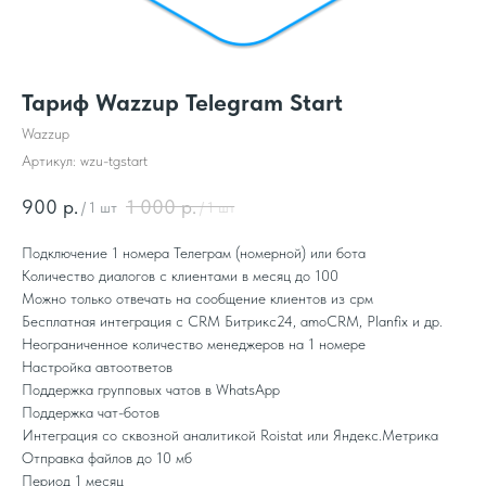
Тариф Wazzup Telegram Start
Wazzup
Артикул:
wzu-tgstart
900
р.
1 000
р.
/
1 шт
/
1 шт
Подключение 1 номера Телеграм (номерной) или бота
Количество диалогов с клиентами в месяц до 100
Можно только отвечать на сообщение клиентов из срм
Бесплатная интеграция с CRM Битрикс24, amoCRM, Planfix и др.
Неограниченное количество менеджеров на 1 номере
Настройка автоответов
Поддержка групповых чатов в WhatsApp
Поддержка чат-ботов
Интеграция со сквозной аналитикой Roistat или Яндекс.Метрика
Отправка файлов до 10 мб
Период 1 месяц