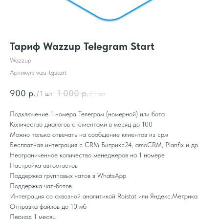
Тариф Wazzup Telegram Start
Wazzup
Артикул:
wzu-tgstart
900
р.
1 000
р.
/
1 шт
/
1 шт
Подключение 1 номера Телеграм (номерной) или бота
Количество диалогов с клиентами в месяц до 100
Можно только отвечать на сообщение клиентов из срм
Бесплатная интеграция с CRM Битрикс24, amoCRM, Planfix и др.
Неограниченное количество менеджеров на 1 номере
Настройка автоответов
Поддержка групповых чатов в WhatsApp
Поддержка чат-ботов
Интеграция со сквозной аналитикой Roistat или Яндекс.Метрика
Отправка файлов до 10 мб
Период 1 месяц