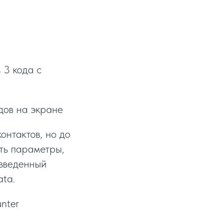
 3 кода с
дов на экране
онтактов, но до
ать параметры,
 введенный
ata.
nter