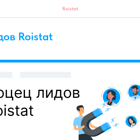
Roistat
ов Roistat