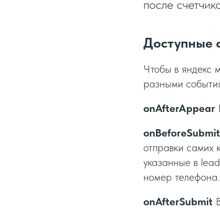
после счетчик
Доступные 
Чтобы в яндекс м
разными событи
onAfterAppear
onBeforeSubmi
отправки самих 
указанные в lea
номер телефона.
onAfterSubmit