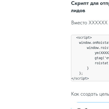
Скрипт для от
лидов
Вместо XXXXXX у
<script>

    window.onRoista
        window.rois
            ym(XXXX
            gtag('e
            roistat
        }

    };

</script>
Как создать цел