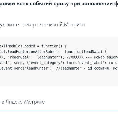
правки всех событий сразу при заполнении
кажите номер счетчика Я.Метрика
tAllModulesLoaded = function() {

tat.leadHunter.onAfterSubmit = function(leadData) {

XX, 'reachGoal', 'leadhunter'); //XXXXXX --- номер вашег
vent', send, {'event_category': form,'event_label': roist
.event.send('leadhunter'); //leadhunter - id события, кот
ь в Яндекс Метрике