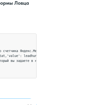
 формы Ловца
о счетчика Яндекс.Метрики;TARGET_NAME --- идентификатор ц
at,'value': leadhunter});

орый вы задаете в настройках события
